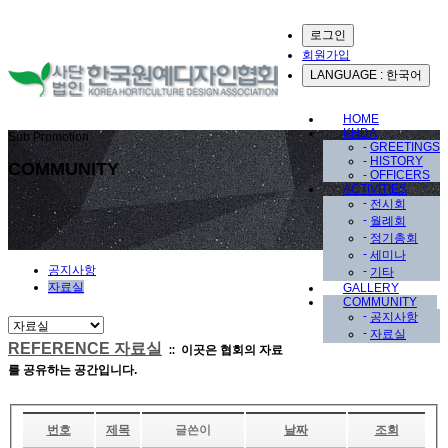
로그인
회원가입
LANGUAGE : 한국어
HOME
KHDA
Sub Promotion
-
GREETINGS
-
HISTORY
COMMUNITY
-
OFFICERS
ACTIVITIES
-
전시회
-
월례회
-
정기총회
-
세미나
공지사항
-
기타
자료실
GALLERY
COMMUNITY
-
공지사항
-
자료실
REFERENCE 자료실
이곳은 협회의 자료
::
를 공유하는 공간입니다.
번호
제목
글쓴이
날짜
조회